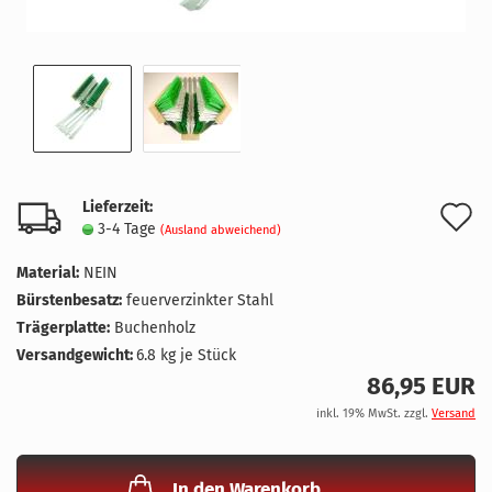
Lieferzeit:
A
3-4 Tage
(Ausland abweichend)
d
Material:
NEIN
M
Bürstenbesatz:
feuerverzinkter Stahl
Trägerplatte:
Buchenholz
Versandgewicht:
6.8
kg je Stück
86,95 EUR
inkl. 19% MwSt. zzgl.
Versand
In den Warenkorb