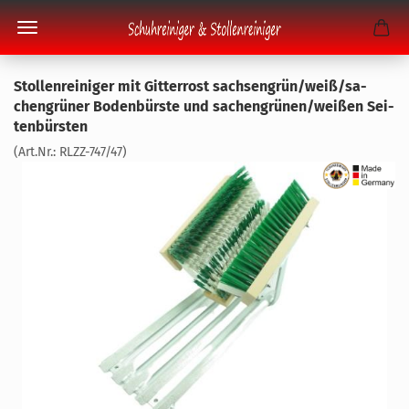
Stol­len­rei­ni­ger mit Git­ter­rost sach­sen­grün/weiß/sa­
chen­grü­ner Bo­den­bürs­te und sa­chen­grü­nen/wei­ßen Sei­
ten­bürs­ten
(Art.Nr.:
RLZZ-​747/47
)