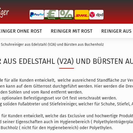
EINIGER OHNE ROST
REINIGER MIT ROST
REINIGER AUS
Schuhreiniger aus Edelstahl (V2A) und Bürsten aus Buchenholz
 AUS EDELSTAHL (V2A) UND BÜRSTEN 
de für alle Kunden entwickelt, welche ausreichend Standfläche zur Ve
len kann auf dem Gitterrost durchgeführt werden. Hier werden die D
örper
 den Sohlen und vom Rand entfernt werden.
Kundenwunsch
s optionalen Befestigungsset vor Ort fest verschraubt werden.
g soliden Fußabtreter und Stiefelreiniger, welcher für Schuhe, Stiefe
e für Kunden entwickelt, welche das Exclusive und hochwertige Produk
d seiner Eigenschaften auch im Hygienebereich ( Polyethylenträgerpla
 Buchholz ( nicht für den Hygienebereich) oder Polyethylen.