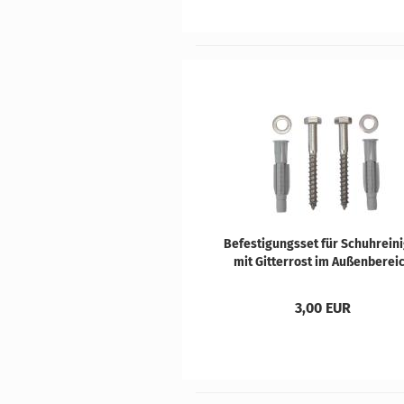
Be­fes­ti­gungs­set für Schuh­rei­ni
mit Git­ter­rost im Au­ßen­be­rei
3,00 EUR