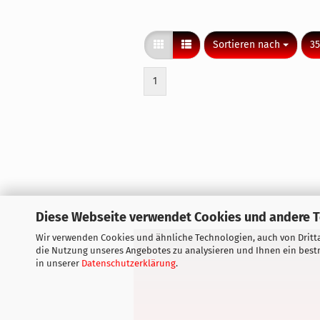
Sortieren nach
pr
Sortieren nach
35
1
Diese Webseite verwendet Cookies und andere 
Wir verwenden Cookies und ähnliche Technologien, auch von Dritta
Referenzen
AGB
Impressum
die Nutzung unseres Angebotes zu analysieren und Ihnen ein bestm
in unserer
Datenschutzerklärung
.