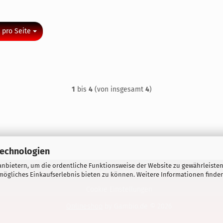
o Seite
 pro Seite
1
bis
4
(von insgesamt
4
)
Technologien
nbietern, um die ordentliche Funktionsweise der Website zu gewährleisten
Liefer- Zahlungsbedingungen
Privatsphäre und Datenschutz
Wider
ögliches Einkaufserlebnis bieten zu können. Weitere Informationen finden
Cookie Einstellungen
Onlineshop
by Gambio.de © 2026