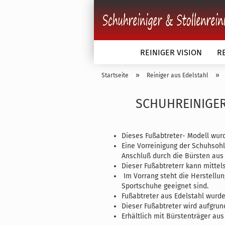
REINIGER VISION
R
»
»
Startseite
Reiniger aus Edelstahl
Schuhbürsten anzeigen
SCHUHREINIGER
Schuhbürsten einfarbig
Schuhbürsten zweifarbig
Dieses Fußabtreter- Modell wur
Schuhbürsten dreifarbig
Eine Vorreinigung der Schuhsoh
Schuhbürsten Kunststoffk
Anschluß durch die Bürsten aus
Sonderanfertigung nach 
Dieser Fußabtreterr kann mittel
Im Vorrang steht die Herstellun
Sportschuhe geeignet sind.
Fußabtreter aus Edelstahl wurd
Dieser Fußabtreter wird aufgrun
Erhältlich mit Bürstenträger aus