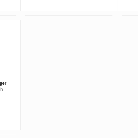
­ger
ch