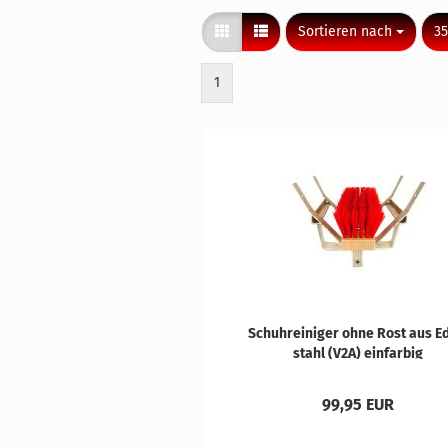
Sortieren nach
pr
Sortieren nach
35
1
Schuh­rei­ni­ger ohne Rost aus E
stahl (V2A) ein­far­big
99,95 EUR