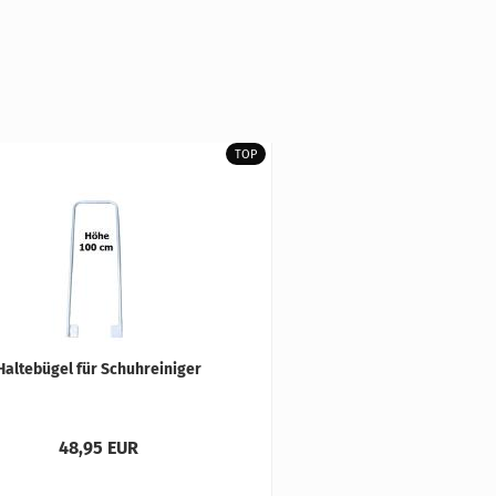
TOP
Hal­te­bü­gel für Schuh­rei­ni­ger
48,95 EUR