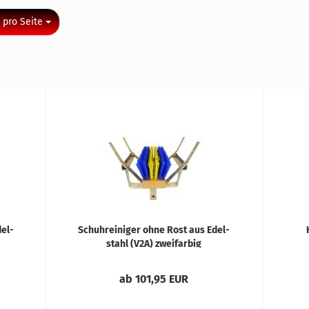
o Seite
 pro Seite
del­
Schuh­rei­ni­ger ohne Rost aus Edel­
stahl (V2A) zwei­far­big
ab 101,95 EUR