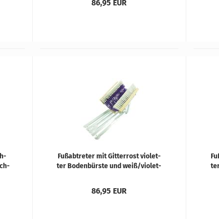
86,95 EUR
ch­
Fuß­ab­tre­ter mit Git­ter­rost vio­let­
Fuß
ach­
ter Bo­den­bürs­te und weiß/vio­let­
te
en
ten Sei­ten­bürs­ten
86,95 EUR