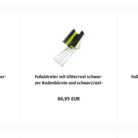
war­
Fuß­ab­tre­ter mit Git­ter­rost schwar­
Fuß
zer Bo­den­bürs­te und schwarz/gel­
en
ben Sei­ten­bürs­ten
g
86,95 EUR