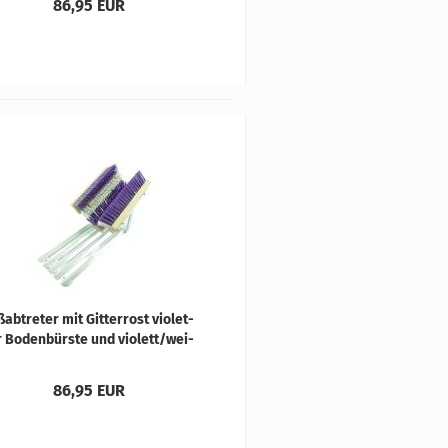
86,95 EUR
­ab­tre­ter mit Git­ter­rost vio­let­
r Bo­den­bürs­te und vio­lett/wei­
ßen Sei­ten­bürs­ten
86,95 EUR