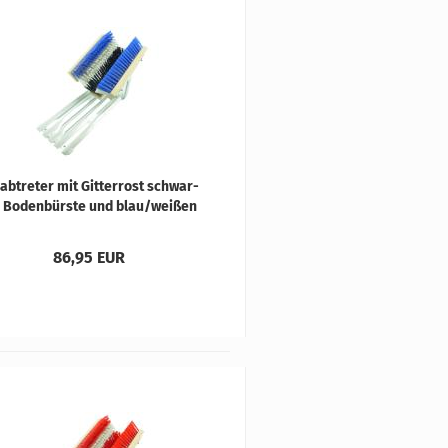
­ab­tre­ter mit Git­ter­rost schwar­
 Bo­den­bürs­te und blau/wei­ßen
Sei­ten­bürs­ten
86,95 EUR