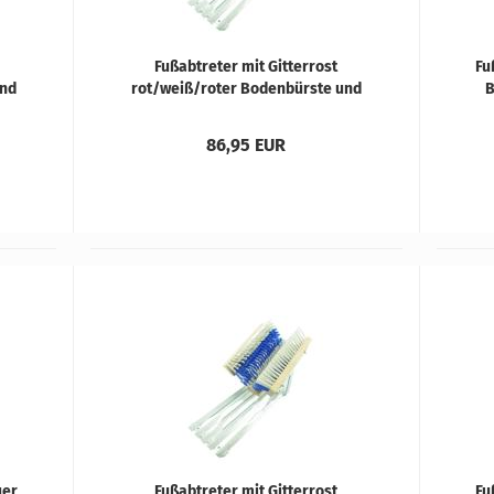
Fuß­ab­tre­ter mit Git­ter­rost
Fuß
und
rot/weiß/roter Bo­den­bürs­te und
B
rot/wei­ßen Sei­ten­bürs­ten
86,95 EUR
­er
Fuß­ab­tre­ter mit Git­ter­rost
Fuß