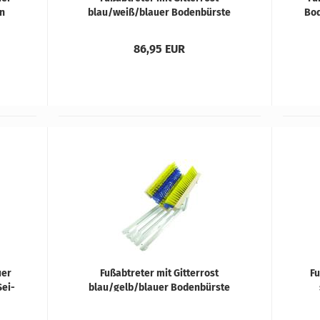
en
blau/weiß/blau­er Bo­den­bürs­te
Bo­
und weiß/blau­en Sei­ten­bürs­ten
86,95 EUR
­er
Fuß­ab­tre­ter mit Git­ter­rost
Fu
Sei­
blau/gelb/blau­er Bo­den­bürs­te
und gelb/blau­en Sei­ten­bürs­ten
wei