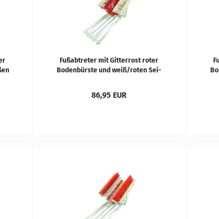
ter
Fuß­ab­tre­ter mit Git­ter­rost roter
Fu
ßen
Bo­den­bürs­te und weiß/roten Sei­
Bo­
ten­bürs­ten
86,95 EUR