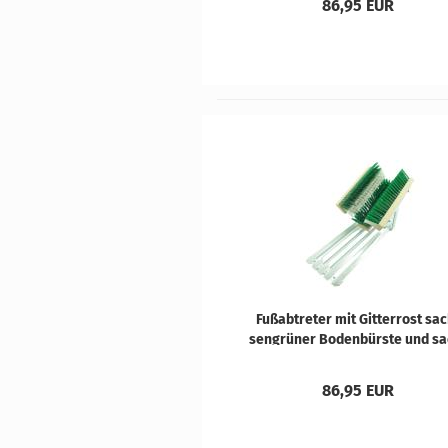
86,95 EUR
Fuß­ab­tre­ter mit Git­ter­rost sa
sen­grü­ner Bo­den­bürs­te und s
sen­grün/wei­ßen Sei­ten­bürs­t
86,95 EUR