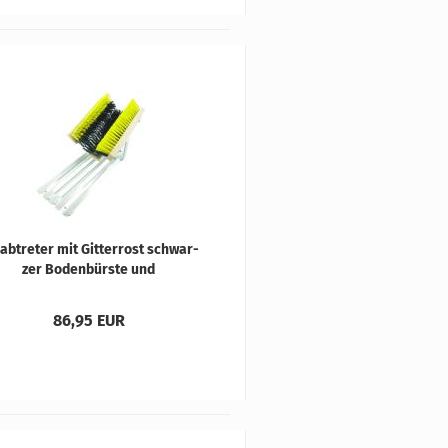
­ab­tre­ter mit Git­ter­rost schwar­
zer Bo­den­bürs­te und
elb/schwar­zen Sei­ten­bürs­ten
86,95 EUR