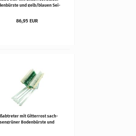
den­bürs­te und gelb/blau­en Sei­
ten­bürs­ten
86,95 EUR
ß­ab­tre­ter mit Git­ter­rost sach­
sen­grü­ner Bo­den­bürs­te und
ß/sach­sen­grü­nen Sei­ten­bürs­
ten