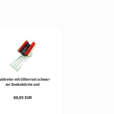
­ab­tre­ter mit Git­ter­rost schwar­
zer Bo­den­bürs­te und
ten/schwar­zen Sei­ten­bürs­ten
86,95 EUR