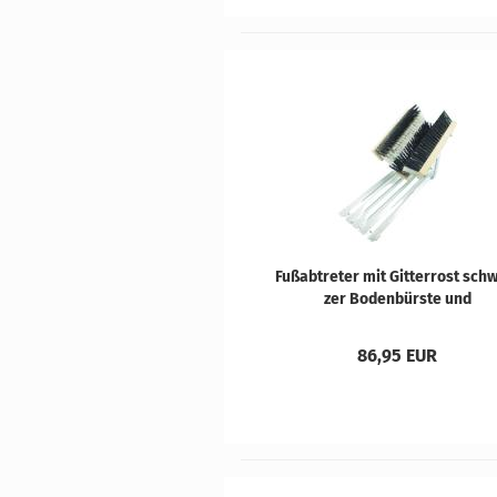
Fuß­ab­tre­ter mit Git­ter­rost sch
zer Bo­den­bürs­te und
schwarz/wei­ßen Sei­ten­bürs­t
86,95 EUR