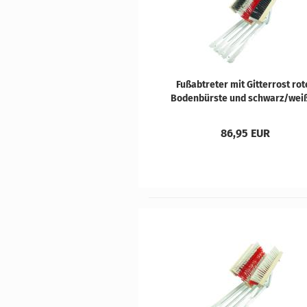
Fuß­ab­tre­ter mit Git­ter­rost ro
Bo­den­bürs­te und schwarz/wei­
Sei­ten­bürs­ten
86,95 EUR