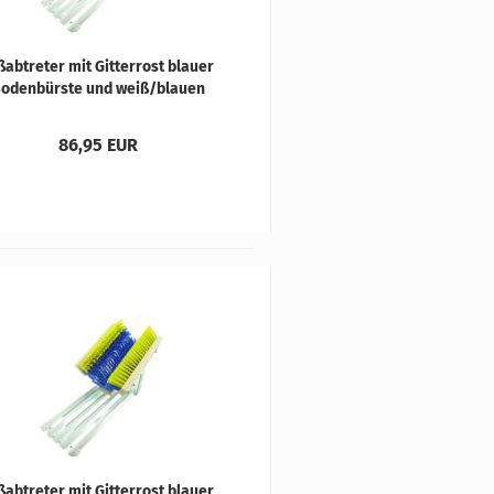
­ab­tre­ter mit Git­ter­rost blau­er
o­den­bürs­te und weiß/blau­en
Sei­ten­bürs­ten
86,95 EUR
­ab­tre­ter mit Git­ter­rost blau­er