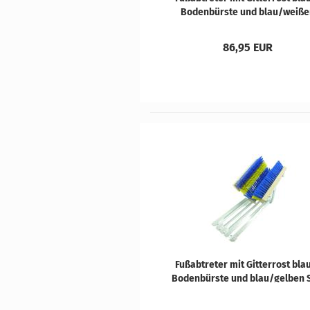
Bo­den­bürs­te und blau/wei­ß
Sei­ten­bürs­ten
86,95 EUR
Fuß­ab­tre­ter mit Git­ter­rost blau
Bo­den­bürs­te und blau/gel­ben 
ten­bürs­ten