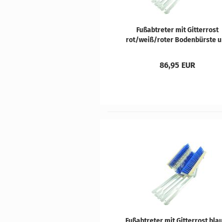
Fuß­ab­tre­ter mit Git­ter­rost
rot/weiß/roter Bo­den­bürs­te 
weiß/roten Sei­ten­bürs­ten
86,95 EUR
Fuß­ab­tre­ter mit Git­ter­rost blau