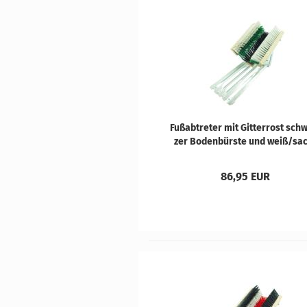
Fuß­ab­tre­ter mit Git­ter­rost sch
zer Bo­den­bürs­te und weiß/sa
sen­grü­nen Sei­ten­bürs­ten
86,95 EUR