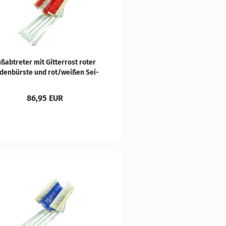
ß­ab­tre­ter mit Git­ter­rost roter
den­bürs­te und rot/wei­ßen Sei­
ten­bürs­ten
86,95 EUR