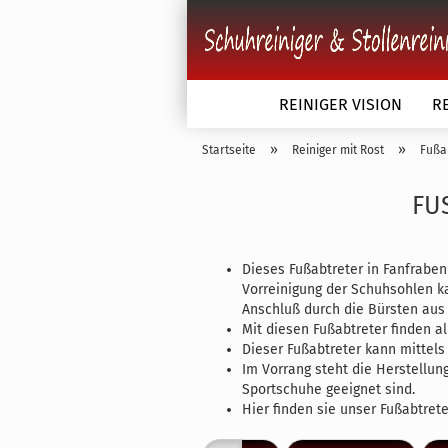
REINIGER VISION
R
»
»
Startseite
Reiniger mit Rost
Fußa
Schuhbürsten anzeigen
FU
Schuhbürsten einfarbig
Schuhbürsten zweifarbig
Dieses Fußabtreter in Fanfraben
Schuhbürsten dreifarbig
Vorreinigung der Schuhsohlen k
Schuhbürsten Kunststoffk
Anschluß durch die Bürsten aus
Sonderanfertigung nach 
Mit diesen Fußabtreter finden a
Dieser Fußabtreter kann mittels
Im Vorrang steht die Herstellun
Sportschuhe geeignet sind.
Hier finden sie unser Fußabtrete