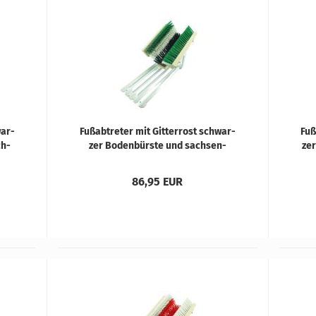
war­
Fuß­ab­tre­ter mit Git­ter­rost schwar­
Fuß
ch­
zer Bo­den­bürs­te und sach­sen­
zer
grün/wei­ßen Sei­ten­bürs­ten
86,95 EUR