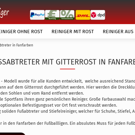
EINIGER OHNE ROST
REINIGER MIT ROST
REINIGER AUS
btreter in Fanfarben
SSABTRETER MIT GITTERROST IN FANFARB
 - Modell wurde für alle Kunden entwickelt, welche ausreichend Stand
ann auf dem Gitterrost durchgeführt werden. Hier werden die Dreck
örper
 den Sohlen und vom Rand entfernt werden.
Kundenwunsch
lle Sportfans ihren ganz persönlichen Reiniger. Große Farbauswahl mac
 optionalen Befestigungsset vor Ort fest verschraubt werden.
g soliden Fußabtreter und Stiefelreiniger, welcher für Schuhe, Stiefe
r in den Fanfarben der Fußballligen. Ein absulutes Muss für jeden Fußba