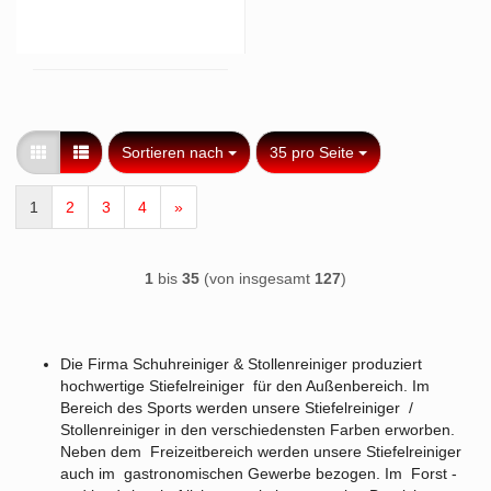
Sortieren nach
pro Seite
Sortieren nach
35 pro Seite
1
2
3
4
»
1
bis
35
(von insgesamt
127
)
Die Firma Schuhreiniger & Stollenreiniger produziert
hochwertige Stiefelreiniger für den Außenbereich. Im
Bereich des Sports werden unsere Stiefelreiniger /
Stollenreiniger in den verschiedensten Farben erworben.
Neben dem Freizeitbereich werden unsere Stiefelreiniger
auch im gastronomischen Gewerbe bezogen. Im Forst -