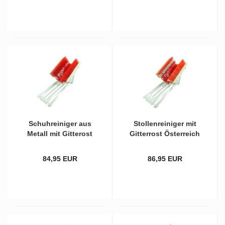
schluß
Schuh­rei­ni­ger aus
Stol­len­rei­ni­ger mit
Me­tall mit Git­te­rost
Git­ter­rost Ös­ter­reich
und kom­plett roten
mit zwei­far­bi­gen
Bürs­ten
Bürs­ten
84,95 EUR
86,95 EUR