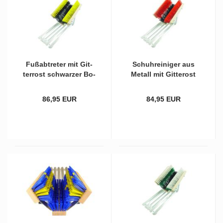
Fuß­ab­tre­ter mit Git­
Schuh­rei­ni­ger aus
ter­rost schwar­zer Bo­
Me­tall mit Git­te­rost
den­bürs­te und
und schwar­zer Bo­
gelb/schwar­zen Sei­
den­bürs­te und roten
86,95 EUR
84,95 EUR
ten­bürs­ten
Sei­ten­bürs­ten