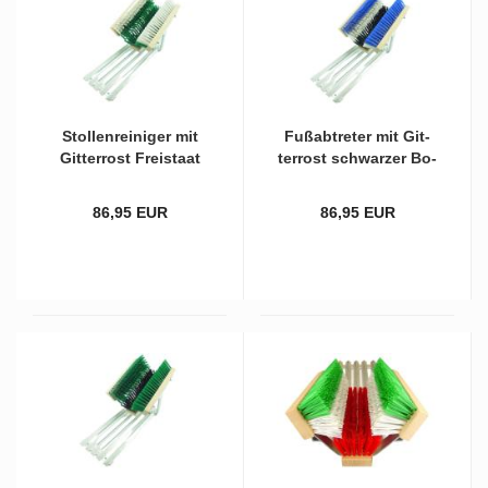
Stol­len­rei­ni­ger mit
Fuß­ab­tre­ter mit Git­
Git­ter­rost Frei­staat
ter­rost schwar­zer Bo­
Sach­sen mit zwei­far­
den­bürs­te und
bi­gen Bürs­ten
blau/wei­ßen Sei­ten­
86,95 EUR
86,95 EUR
bürs­ten