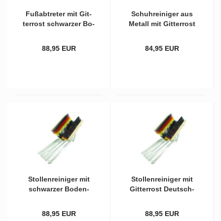
Fuß­ab­tre­ter mit Git­
Schuh­rei­ni­ger aus
ter­rost schwar­zer Bo­
Me­tall mit Git­ter­rost
den­bürs­te und
und kom­plett
schwarz/rot/gel­ben
schwar­zen Bürs­ten
88,95 EUR
84,95 EUR
Sei­ten­bürs­ten
Stol­len­rei­ni­ger mit
Stol­len­rei­ni­ger mit
schwar­zer Bo­den­
Git­ter­rost Deutsch­
bürs­te und
land mit drei­far­bi­gen
schwarz/rot/gel­ben
Bürs­ten
88,95 EUR
88,95 EUR
Sei­ten­bürs­ten