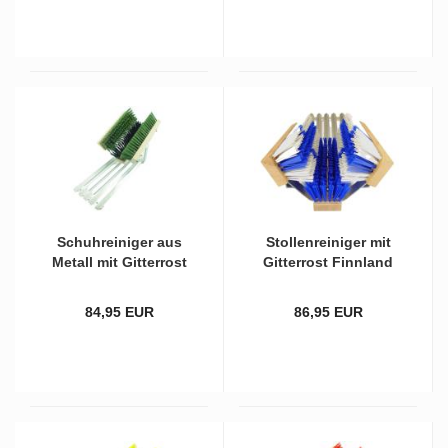
Schuh­rei­ni­ger aus
Stol­len­rei­ni­ger mit
Me­tall mit Git­ter­rost
Git­ter­rost Finn­land
und schwar­zer Bo­
mit zwei­far­bi­gen
den­bürs­te und grü­
Bürs­ten
84,95 EUR
86,95 EUR
nen Sei­ten­bürs­ten