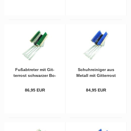
Fuß­ab­tre­ter mit Git­
Schuh­rei­ni­ger aus
ter­rost schwar­zer Bo­
Me­tall mit Git­ter­rost
den­bürs­te und sach­
und schwar­zer Bo­
sen­grün/wei­ßen Sei­
den­bürs­te und blau­
86,95 EUR
84,95 EUR
ten­bürs­ten
en Sei­ten­bürs­ten