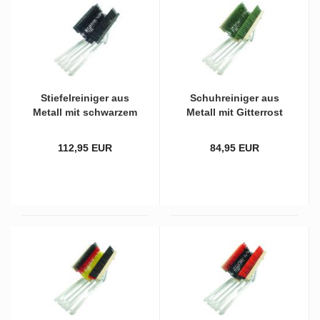
Stie­fel­rei­ni­ger aus
Schuh­rei­ni­ger aus
Me­tall mit schwar­zem
Me­tall mit Git­ter­rost
Po­ly­ethy­len und
und kom­plett grü­nen
schwar­zen PVC-​Bürs­
Bürs­ten
112,95 EUR
84,95 EUR
ten