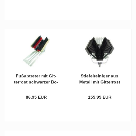
Fuß­ab­tre­ter mit Git­
Stie­fel­rei­ni­ger aus
ter­rost schwar­zer Bo­
Me­tall mit Git­ter­rost
den­bürs­te und
schwar­zen Po­ly­ethy­
schwarz/roten Sei­ten­
len und schwar­zem
86,95 EUR
155,95 EUR
bürs­ten
PVC-​Be­satz und Was­
ser­an­schluß