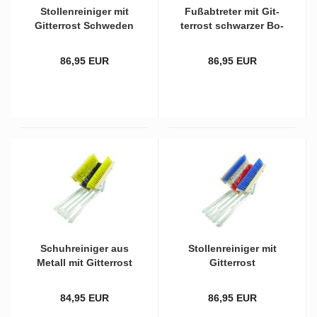
Stol­len­rei­ni­ger mit
Fuß­ab­tre­ter mit Git­
Git­ter­rost Schwe­den
ter­rost schwar­zer Bo­
mit zwei­far­bi­gen
den­bürs­te und
Bürs­ten
weiß/sach­sen­grü­nen
86,95 EUR
86,95 EUR
Sei­ten­bürs­ten
Schuh­rei­ni­ger aus
Stol­len­rei­ni­ger mit
Me­tall mit Git­ter­rost
Git­ter­rost
und schwar­zer Bo­
Mecklenburg-​​Vor­
den­bürs­te und gel­
pom­mern mit zwei­far­
84,95 EUR
86,95 EUR
ben Sei­ten­bürs­ten
bi­gen Bürs­ten