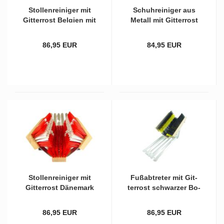
Stol­len­rei­ni­ger mit
Schuh­rei­ni­ger aus
Git­ter­rost Bel­gi­en mit
Me­tall mit Git­ter­rost
zwei­far­bi­gen Bürs­ten
und kom­plett vio­let­
ten Bürs­ten
86,95 EUR
84,95 EUR
Stol­len­rei­ni­ger mit
Fuß­ab­tre­ter mit Git­
Git­ter­rost Dä­ne­mark
ter­rost schwar­zer Bo­
mit zwei­far­bi­gen
den­bürs­te und
Bürs­ten
schwarz/gel­ben Sei­
86,95 EUR
86,95 EUR
ten­bürs­ten