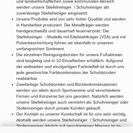
und landwirtschaftlichen sowie kommunalen Bereich
werden unsere Stiefelreiniger / Schuhreiniger als
zuverlässige Stiefelreiniger eingesetzt.
Unsere Produkte sind von sehr hoher Qualität und werden
in Handarbeit produziert. Die Metallträger werden
handgeschweißt und dauerhaft feuerverzinkt. Die
Stiefelreiniger - Modelle mit Edelstahlträger (V2A) und mit
Pulverbeschichtung führen wir ebenfalls in unserem
umfangreichen Sortiment.
Die einzelnen Reinigungsbürsten für unsere Fußabtreter
sind langlebig und in 10 Einzelfarben erhältlich. Aufgrund
der weltweiten und einzigartigen Farbvielfalt ist durch uns
jede gewünschte Farbkombination der Schuhbürsten
realisierbar.
Zweifarbige Schuhbürsten und Bürstenkombinationen
werden vor allem durch Sportvereine und verschiedene
Firmen und Konzerne bei uns geordert. Natürlich werden
unsere Stiefelreiniger auch vermehrt als Schuhreiniger oder
Stollenreiniger durch private Kunden gekauft.
Der Kontakt zu unserer Kundschaft ist für uns sehr wichtig,
deshalb werden unsere Stiefelreiniger / Schuhreiniger und
Stollenreiniger jährlich auf verschiedenen Messen im In-
und Ausland ausgestellt.