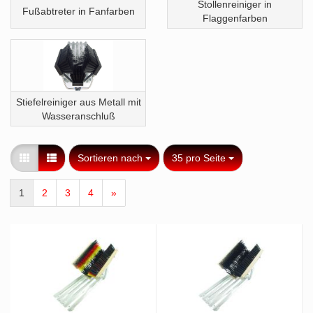
Stollenreiniger in
Fußabtreter in Fanfarben
Flaggenfarben
Stiefelreiniger aus Metall mit
Wasseranschluß
Sortieren nach
pro Seite
Sortieren nach
35 pro Seite
1
2
3
4
»