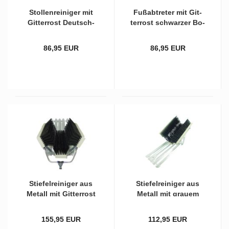
Stol­len­rei­ni­ger mit
Fuß­ab­tre­ter mit Git­
Git­ter­rost Deutsch­
ter­rost schwar­zer Bo­
land mit zwei­far­bi­gen
den­bürs­te und
Bürs­ten
roten/schwar­zen Sei­
86,95 EUR
86,95 EUR
ten­bürs­ten
Stie­fel­rei­ni­ger aus
Stie­fel­rei­ni­ger aus
Me­tall mit Git­ter­rost
Me­tall mit grau­em
grau­em Po­ly­ethy­len
Kunst­stoff und
und schwar­zem PVC-​
schwar­zen PVC-​Bürs­
155,95 EUR
112,95 EUR
Be­satz mit Was­ser­an­
ten