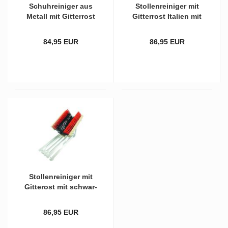
Schuh­rei­ni­ger aus
Stol­len­rei­ni­ger mit
Me­tall mit Git­ter­rost
Git­ter­rost Ita­li­en mit
und schwar­zer Bo­
zwei­far­bi­gen Bürs­ten
den­bürs­te und sach­
84,95 EUR
86,95 EUR
sen­grü­nen Sei­ten­
bürs­ten
Stol­len­rei­ni­ger mit
Git­te­rost mit schwar­
zer Bo­den­bürs­te und
rot/schwar­zen Sei­ten­
86,95 EUR
bürs­ten