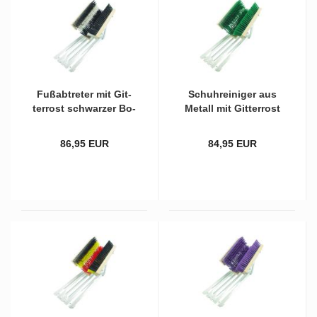
Fuß­ab­tre­ter mit Git­
Schuh­rei­ni­ger aus
ter­rost schwar­zer Bo­
Me­tall mit Git­ter­rost
den­bürs­te und
und kom­plett sach­
schwarz/wei­ßen Sei­
sen­grü­nen Bürs­ten
86,95 EUR
84,95 EUR
ten­bürs­ten