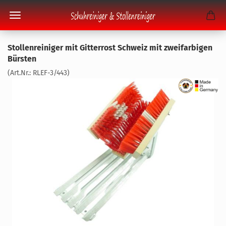
Stol­len­rei­ni­ger mit Git­ter­rost Schweiz mit zwei­far­bi­gen
Bürs­ten
(Art.Nr.:
RLEF-​3/443
)