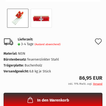
Lieferzeit:
A
3-4 Tage
(Ausland abweichend)
d
Material:
NEIN
M
Bürstenbesatz:
feuerverzinkter Stahl
Trägerplatte:
Buchenholz
Versandgewicht:
6.8
kg je Stück
86,95 EUR
inkl. 19% MwSt. zzgl.
Versand
In den Warenkorb