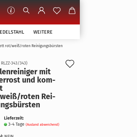
 EDELSTAHL
WEITERE
lett rot/weiß/roten Reinigungsbürsten
Auf
:
RLZZ-343/343
)
len­rei­ni­ger mit
den
ter­rost und kom­
Merkzettel
t
/weiß/roten Rei­
ungs­bürs­ten
Lieferzeit:
3-4 Tage
(Ausland abweichend)
l:
NEIN