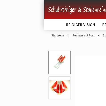
REINIGER VISION
R
»
»
Startseite
Reiniger mit Rost
St
Schuhbürsten anzeigen
Schuhbürsten einfarbig
Schuhbürsten zweifarbig
Schuhbürsten dreifarbig
Schuhbürsten Kunststoffk
Sonderanfertigung nach 