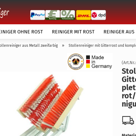
EINIGER OHNE ROST
REINIGER MIT ROST
REINIGER AUS
»
ollenreiniger aus Metall zweifarbig
Stollenreiniger mit Gitterrost und komp
(Art.Nr.
Stol­
Git­
plet
örper
rot
Kundenwunsch
ni­g
Materia