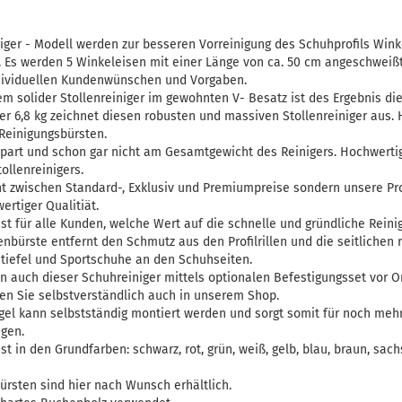
iger - Modell werden zur besseren Vorreinigung des Schuhprofils Wink
 Es werden 5 Winkeleisen mit einer Länge von ca. 50 cm angeschweißt
ndividuellen Kundenwünschen und Vorgaben.
em solider Stollenreiniger im gewohnten V- Besatz ist des Ergebnis die
 6,8 kg zeichnet diesen robusten und massiven Stollenreiniger aus. Hi
 Reinigungsbürsten.
spart und schon gar nicht am Gesamtgewicht des Reinigers. Hochwerti
ollenreinigers.
ht zwischen Standard-, Exklusiv und Premiumpreise sondern unsere Pro
ertiger Qualitiät.
 ist für alle Kunden, welche Wert auf die schnelle und gründliche Rei
nbürste entfernt den Schmutz aus den Profilrillen und die seitlichen
Stiefel und Sportschuhe an den Schuhseiten.
n auch dieser Schuhreiniger mittels optionalen Befestigungsset vor 
en Sie selbstverständlich auch in unserem Shop.
ügel kann selbstständig montiert werden und sorgt somit für noch me
igen.
ist in den Grundfarben: schwarz, rot, grün, weiß, gelb, blau, braun, sac
ürsten sind hier nach Wunsch erhältlich.