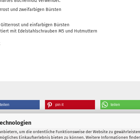
d hartes Buchenholz verwendet.
errost und zweifarbigen Bürsten
t Gitterrost und einfarbigen Bürsten
ntiert mit Edelstahlschrauben M5 und Hutmuttern
t
teilen
pin it
teilen
Technologien
nbietern, um die ordentliche Funktionsweise der Website zu gewährleisten
Liefer- Zahlungsbedingungen
Privatsphäre und Datenschutz
Wider
ögliches Einkaufserlebnis bieten zu können. Weitere Informationen finden