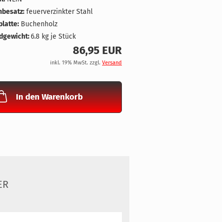
nbesatz:
feuerverzinkter Stahl
latte:
Buchenholz
dgewicht:
6.8
kg je Stück
86,95 EUR
inkl. 19% MwSt. zzgl.
Versand
In den Warenkorb
ER