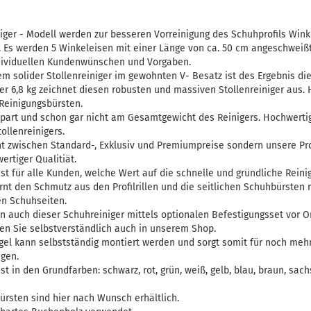
iger - Modell werden zur besseren Vorreinigung des Schuhprofils Wink
 Es werden 5 Winkeleisen mit einer Länge von ca. 50 cm angeschweißt
ndividuellen Kundenwünschen und Vorgaben.
em solider Stollenreiniger im gewohnten V- Besatz ist des Ergebnis die
 6,8 kg zeichnet diesen robusten und massiven Stollenreiniger aus. Hi
 Reinigungsbürsten.
spart und schon gar nicht am Gesamtgewicht des Reinigers. Hochwerti
ollenreinigers.
ht zwischen Standard-, Exklusiv und Premiumpreise sondern unsere Pro
ertiger Qualitiät.
 ist für alle Kunden, welche Wert auf die schnelle und gründliche Rei
nt den Schmutz aus den Profilrillen und die seitlichen Schuhbürsten r
n Schuhseiten.
n auch dieser Schuhreiniger mittels optionalen Befestigungsset vor 
en Sie selbstverständlich auch in unserem Shop.
ügel kann selbstständig montiert werden und sorgt somit für noch me
igen.
ist in den Grundfarben: schwarz, rot, grün, weiß, gelb, blau, braun, sac
ürsten sind hier nach Wunsch erhältlich.