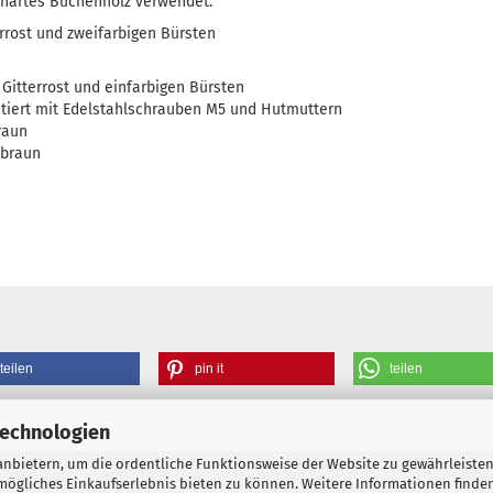
d hartes Buchenholz verwendet.
errost und zweifarbigen Bürsten
t Gitterrost und einfarbigen Bürsten
ntiert mit Edelstahlschrauben M5 und Hutmuttern
raun
-braun
teilen
pin it
teilen
Technologien
nbietern, um die ordentliche Funktionsweise der Website zu gewährleisten
Liefer- Zahlungsbedingungen
Privatsphäre und Datenschutz
Wider
ögliches Einkaufserlebnis bieten zu können. Weitere Informationen finden