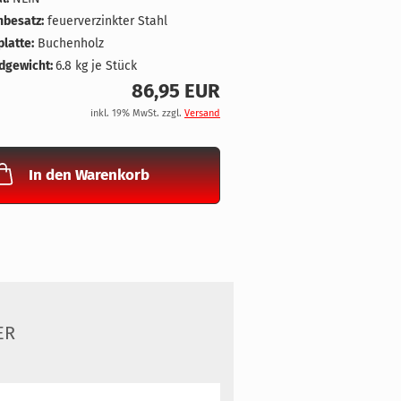
nbesatz:
feuerverzinkter Stahl
latte:
Buchenholz
dgewicht:
6.8
kg je Stück
86,95 EUR
inkl. 19% MwSt. zzgl.
Versand
In den Warenkorb
ER