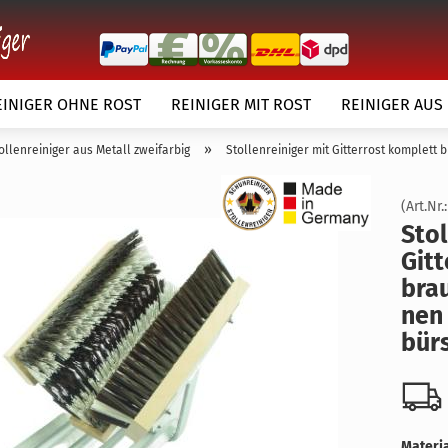
EINIGER OHNE ROST
REINIGER MIT ROST
REINIGER AUS
»
ollenreiniger aus Metall zweifarbig
Stollenreiniger mit Gitterrost komplet
(Art.Nr.
Stol­
Git­
bra
örper
nen 
Kundenwunsch
bürs
Materia