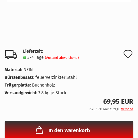
Lieferzeit:
A
3-4 Tage
(Ausland abweichend)
d
Material:
NEIN
M
Bürstenbesatz:
feuerverzinkter Stahl
Trägerplatte:
Buchenholz
Versandgewicht:
3.8
kg je Stück
69,95 EUR
inkl. 19% MwSt. zzgl.
Versand
In den Warenkorb