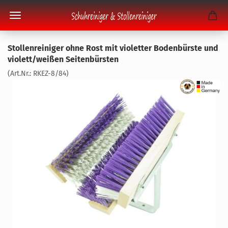
Stol­len­rei­ni­ger ohne Rost mit vio­let­ter Bo­den­bürs­te und
vio­lett/wei­ßen Sei­ten­bürs­ten
(Art.Nr.:
RKEZ-​8/84
)