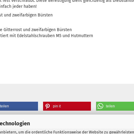
t fest verschraubt. Diese Befestigung dient gleichzeitig als Diebstahls
infach jeder haben!
ost und zweifarbigen Bürsten
ne Gitterrost und zweifarbigen Bürsten
ntiert mit Edelstahlschrauben M5 und Hutmuttern
teilen
pin it
teilen
Technologien
nbietern, um die ordentliche Funktionsweise der Website zu gewährleisten