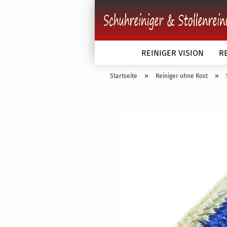
REINIGER VISION
R
»
»
Startseite
Reiniger ohne Rost
Schuhbürsten anzeigen
Schuhbürsten einfarbig
Schuhbürsten zweifarbig
Schuhbürsten dreifarbig
Schuhbürsten Kunststoffk
Sonderanfertigung nach 