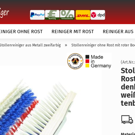
EINIGER OHNE ROST
REINIGER MIT ROST
REINIGER AUS
»
Stollenreiniger aus Metall zweifarbig
Stollenreiniger ohne Rost mit roter 
(Art.Nr.
Stol
Rost
den­
örper
weiß
Kundenwunsch
ten­
Materia