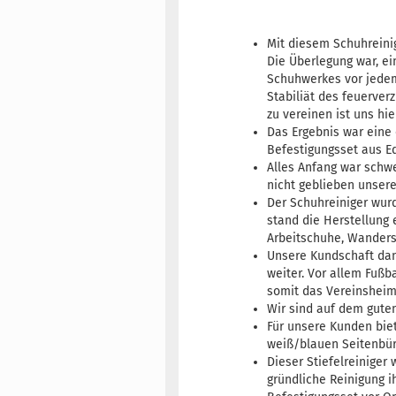
Mit diesem Schuhreinig
Die Überlegung war, ei
Schuhwerkes vor jedem
Stabiliät des feuerver
zu vereinen ist uns hi
Das Ergebnis war eine 
Befestigungsset aus E
Alles Anfang war schwe
nicht geblieben unsere
Der Schuhreiniger wurd
stand die Herstellung e
Arbeitschuhe, Wanders
Unsere Kundschaft dan
weiter. Vor allem Fußb
somit das Vereinsheim
Wir sind auf dem gute
Für unsere Kunden biet
weiß/blauen Seitenbürs
Dieser Stiefelreiniger
gründliche Reinigung i