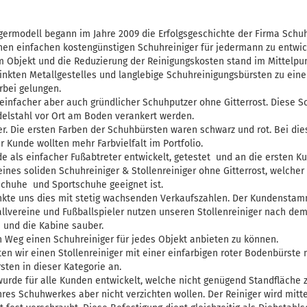
ermodell begann im Jahre 2009 die Erfolgsgeschichte der Firma Schuhr
nen einfachen kostengünstigen Schuhreiniger für jedermann zu entwic
 Objekt und die Reduzierung der Reinigungskosten stand im Mittelpun
zinkten Metallgestelles und langlebige Schuhreinigungsbürsten zu ein
erbei gelungen.
einfacher aber auch gründlicher Schuhputzer ohne Gitterrost. Diese S
delstahl vor Ort am Boden verankert werden.
r. Die ersten Farben der Schuhbürsten waren schwarz und rot. Bei die
r Kunde wollten mehr Farbvielfalt im Portfolio.
e als einfacher Fußabtreter entwickelt, getestet und an die ersten K
ines soliden Schuhreiniger & Stollenreiniger ohne Gitterrost, welcher 
chuhe und Sportschuhe geeignet ist.
kte uns dies mit stetig wachsenden Verkaufszahlen. Der Kundenstamm
allvereine und Fußballspieler nutzen unseren Stollenreiniger nach dem
 und die Kabine sauber.
n Weg einen Schuhreiniger für jedes Objekt anbieten zu können.
en wir einen Stollenreiniger mit einer einfarbigen roter Bodenbürste 
ten in dieser Kategorie an.
 wurde für alle Kunden entwickelt, welche nicht genügend Standfläche 
hres Schuhwerkes aber nicht verzichten wollen. Der Reiniger wird mitt