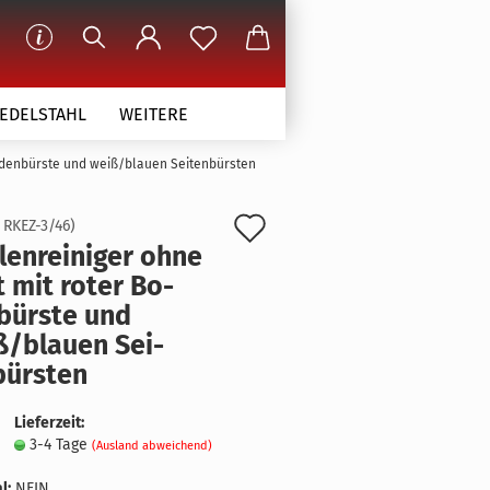
 EDELSTAHL
WEITERE
Bodenbürste und weiß/blauen Seitenbürsten
Auf
:
RKEZ-3/46
)
­len­rei­ni­ger ohne
den
 mit roter Bo­
Merkzettel
bürs­te und
/blau­en Sei­
bürs­ten
Lieferzeit:
3-4 Tage
(Ausland abweichend)
l:
NEIN