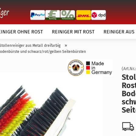
EINIGER OHNE ROST
REINIGER MIT ROST
REINIGER AUS
»
Stollenreiniger aus Metall dreifarbig
 Bodenbürste und schwarz/rot/gelben Seitenbürsten
(Art.Nr.
Stol
Rost
örper
Bo­d
Kundenwunsch
sch
Sei­