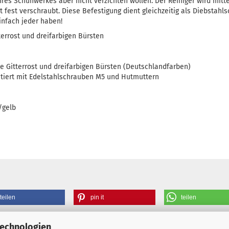
hres Schuhwerkes aber nicht verzichten wollen. Der Reiniger wird mitt
t fest verschraubt. Diese Befestigung dient gleichzeitig als Diebstahls
infach jeder haben!
terrost und dreifarbigen Bürsten
hne Gitterrost und dreifarbigen Bürsten (Deutschlandfarben)
ntiert mit Edelstahlschrauben M5 und Hutmuttern
/gelb
teilen
pin it
teilen
Technologien