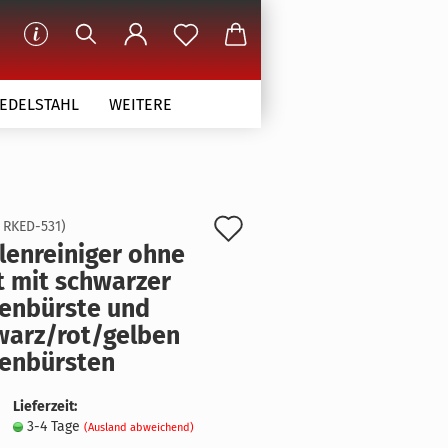
 EDELSTAHL
WEITERE
Auf
:
RKED-531
)
­len­rei­ni­ger ohne
den
 mit schwar­zer
Merkzettel
en­bürs­te und
warz/rot/gel­ben
ten­bürs­ten
Lieferzeit:
3-4 Tage
(Ausland abweichend)