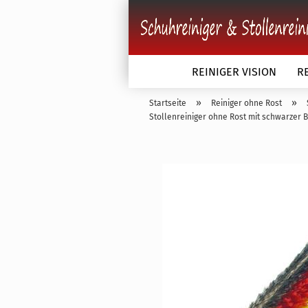
REINIGER VISION
R
»
»
Startseite
Reiniger ohne Rost
Stollenreiniger ohne Rost mit schwarzer
Schuhbürsten anzeigen
Schuhbürsten einfarbig
Schuhbürsten zweifarbig
Schuhbürsten dreifarbig
Schuhbürsten Kunststoffk
Sonderanfertigung nach 