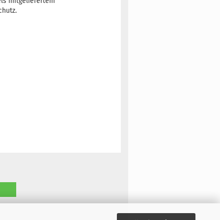
els mitgeliefertem
chutz.