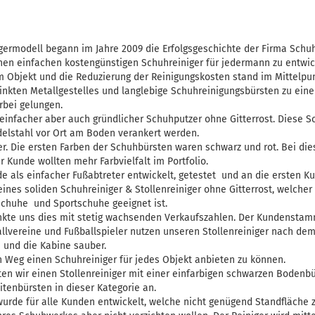
ermodell begann im Jahre 2009 die Erfolgsgeschichte der Firma Schuhr
nen einfachen kostengünstigen Schuhreiniger für jedermann zu entwic
 Objekt und die Reduzierung der Reinigungskosten stand im Mittelpun
zinkten Metallgestelles und langlebige Schuhreinigungsbürsten zu ein
erbei gelungen.
einfacher aber auch gründlicher Schuhputzer ohne Gitterrost. Diese S
delstahl vor Ort am Boden verankert werden.
r. Die ersten Farben der Schuhbürsten waren schwarz und rot. Bei die
r Kunde wollten mehr Farbvielfalt im Portfolio.
e als einfacher Fußabtreter entwickelt, getestet und an die ersten K
ines soliden Schuhreiniger & Stollenreiniger ohne Gitterrost, welcher 
chuhe und Sportschuhe geeignet ist.
kte uns dies mit stetig wachsenden Verkaufszahlen. Der Kundenstamm
allvereine und Fußballspieler nutzen unseren Stollenreiniger nach dem
 und die Kabine sauber.
n Weg einen Schuhreiniger für jedes Objekt anbieten zu können.
en wir einen Stollenreiniger mit einer einfarbigen schwarzen Bodenbü
tenbürsten in dieser Kategorie an.
 wurde für alle Kunden entwickelt, welche nicht genügend Standfläche 