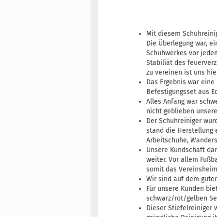
Mit diesem Schuhreinig
Die Überlegung war, ei
Schuhwerkes vor jedem
Stabiliät des feuerver
zu vereinen ist uns hi
Das Ergebnis war eine 
Befestigungsset aus E
Alles Anfang war schwe
nicht geblieben unsere
Der Schuhreiniger wurd
stand die Herstellung e
Arbeitschuhe, Wanders
Unsere Kundschaft dan
weiter. Vor allem Fußb
somit das Vereinsheim
Wir sind auf dem gute
Für unsere Kunden biet
schwarz/rot/gelben Sei
Dieser Stiefelreiniger