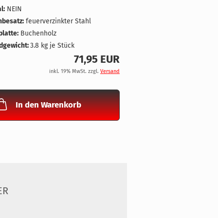
l:
NEIN
nbesatz:
feuerverzinkter Stahl
latte:
Buchenholz
dgewicht:
3.8
kg je Stück
71,95 EUR
inkl. 19% MwSt. zzgl.
Versand
In den Warenkorb
ER