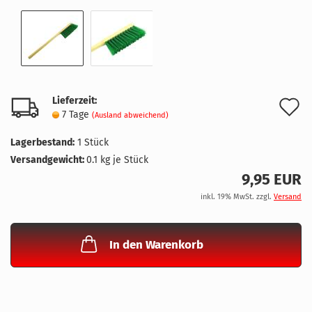
Lieferzeit:
A
7 Tage
(Ausland abweichend)
d
Lagerbestand:
1
Stück
M
Versandgewicht:
0.1
kg je Stück
9,95 EUR
inkl. 19% MwSt. zzgl.
Versand
In den Warenkorb