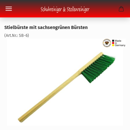
Stiel­bürs­te mit sach­sen­grü­nen Bürs­ten
(Art.Nr.:
SB-6
)