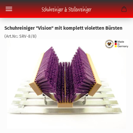
Schuh­rei­ni­ger "Vi­si­on" mit kom­plett vio­let­ten Bürs­ten
(Art.Nr.:
SRV-8/8
)