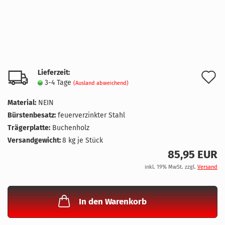
Lieferzeit:
A
3-4 Tage
(Ausland abweichend)
d
Material:
NEIN
M
Bürstenbesatz:
feuerverzinkter Stahl
Trägerplatte:
Buchenholz
Versandgewicht:
8
kg je Stück
85,95 EUR
inkl. 19% MwSt. zzgl.
Versand
In den Warenkorb