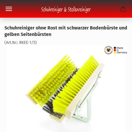
Schuh­rei­ni­ger ohne Rost mit schwar­zer Bo­den­bürs­te und
gel­ben Sei­ten­bürs­ten
(Art.Nr.:
RKEE-​1/5
)