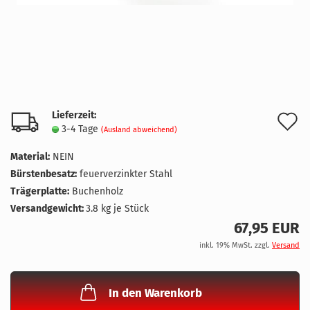
Lieferzeit:
A
3-4 Tage
(Ausland abweichend)
d
Material:
NEIN
M
Bürstenbesatz:
feuerverzinkter Stahl
Trägerplatte:
Buchenholz
Versandgewicht:
3.8
kg je Stück
67,95 EUR
inkl. 19% MwSt. zzgl.
Versand
In den Warenkorb