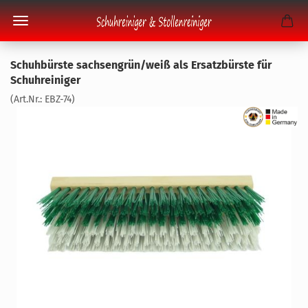
Schuh­bürs­te sach­sen­grün/weiß als Er­satz­bürs­te für
Schuh­rei­ni­ger
(Art.Nr.:
EBZ-​74
)