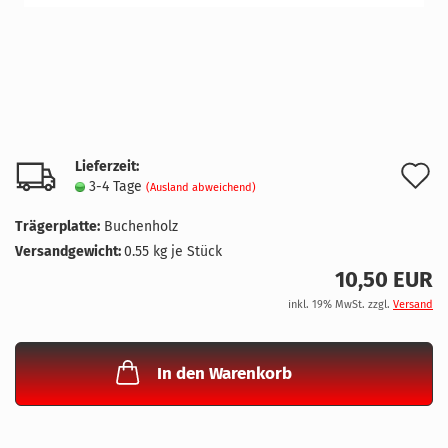
Lieferzeit:
A
3-4 Tage
(Ausland abweichend)
d
Trägerplatte:
Buchenholz
M
Versandgewicht:
0.55
kg je Stück
10,50 EUR
inkl. 19% MwSt. zzgl.
Versand
In den Warenkorb