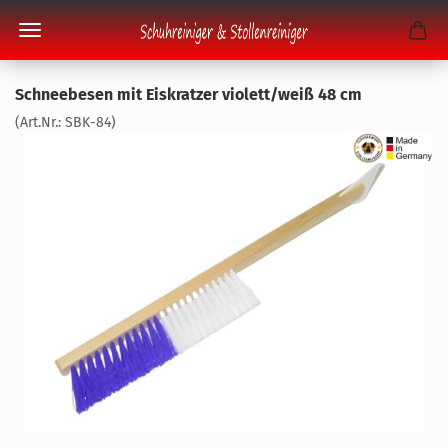
Schnee­be­sen mit Eis­krat­zer vio­lett/weiß 48 cm
(Art.Nr.:
SBK-​84
)