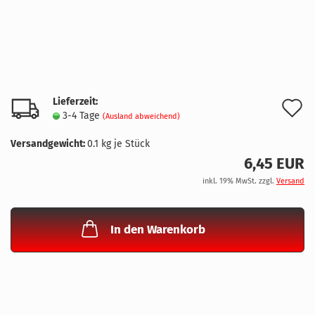
Lieferzeit:
A
3-4 Tage
(Ausland abweichend)
d
Versandgewicht:
0.1
kg je Stück
M
6,45 EUR
inkl. 19% MwSt. zzgl.
Versand
In den Warenkorb