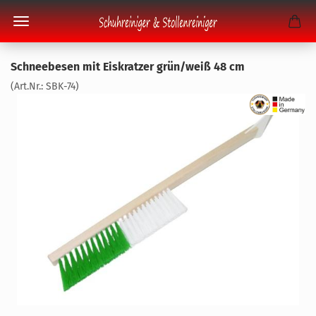
Schnee­be­sen mit Eis­krat­zer grün/weiß 48 cm
(Art.Nr.:
SBK-​74
)