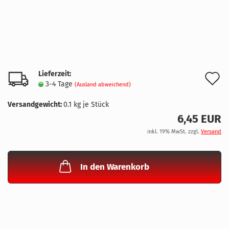
Lieferzeit:
A
3-4 Tage
(Ausland abweichend)
d
Versandgewicht:
0.1
kg je Stück
M
6,45 EUR
inkl. 19% MwSt. zzgl.
Versand
In den Warenkorb