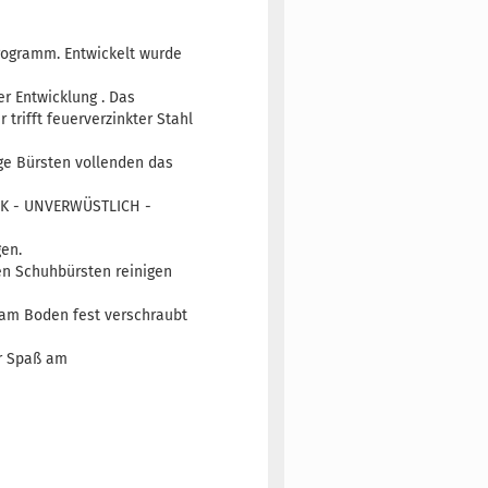
rogramm. Entwickelt wurde
r Entwicklung . Das
trifft feuerverzinkter Stahl
ge Bürsten vollenden das
ARK - UNVERWÜSTLICH -
gen.
en Schuhbürsten reinigen
t am Boden fest verschraubt
hr Spaß am