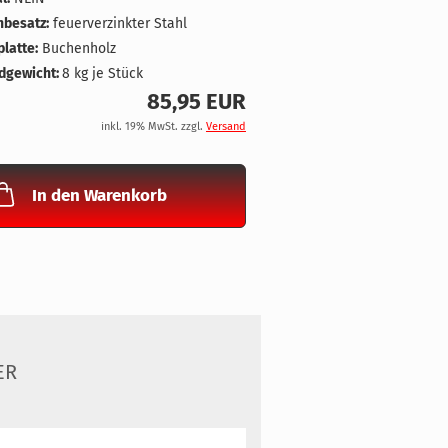
nbesatz:
feuerverzinkter Stahl
latte:
Buchenholz
dgewicht:
8
kg je Stück
85,95 EUR
inkl. 19% MwSt. zzgl.
Versand
In den Warenkorb
ER