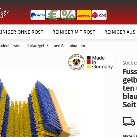
EINIGER OHNE ROST
REINIGER MIT ROST
REINIGER AUS
 Bodenbürsten und blau/gelb/blauen Seitenbürsten
(Art.Nr.
Fuss
gel­
ten
örper
bla
Kundenwunsch
Sei­
Materia