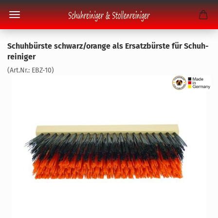
Schuh­bürs­te schwarz/oran­ge als Er­satz­bürs­te für Schuh­
rei­ni­ger
(Art.Nr.:
EBZ-​10
)