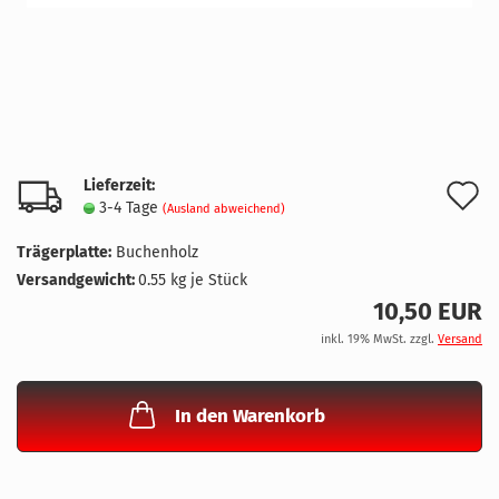
Lieferzeit:
A
3-4 Tage
(Ausland abweichend)
d
Trägerplatte:
Buchenholz
M
Versandgewicht:
0.55
kg je Stück
10,50 EUR
inkl. 19% MwSt. zzgl.
Versand
In den Warenkorb